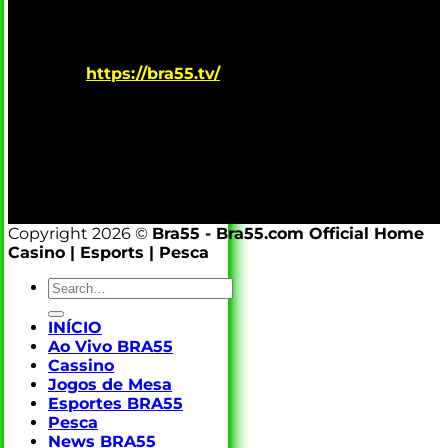
INFORMAÇÃO
Marca registrada:
Bra55
Móvel: +5522192054
Site:
https://bra55.tv/
Endereço: R. São Pedro, 217, São José do Rio Claro
- MT, 78435-000, Brazil
E-mail:
contact@bra55.tv
Hashtags: #bra55 #bra55tv #casadeapostasbra55
#paginainicialbra55 #bra55com
Copyright 2026 ©
Bra55 - Bra55.com Official Home
Casino | Esports | Pesca
INÍCIO
Ao Vivo BRA55
Cassino
Jogos de Mesa
Esportes BRA55
Pesca
News BRA55