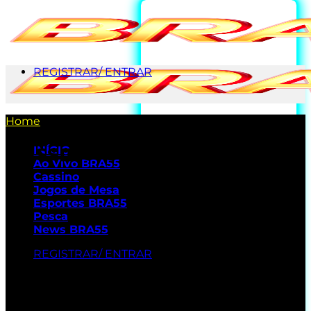
REGISTRAR/ ENTRAR
Home
-
Cassino Online
Cassino Online
INÍCIO
Ao Vivo BRA55
Cassino
Jogos de Mesa
Esportes BRA55
Pesca
News BRA55
REGISTRAR/ ENTRAR