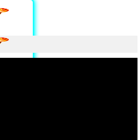
al
unidade atraente de ganhar dinheiro para
s do jogo, aplicar estratégias razoáveis ​​e
zar lucros!