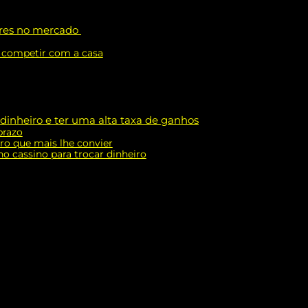
lares no mercado
e competir com a casa
 dinheiro e ter uma alta taxa de ganhos
prazo
ro que mais lhe convier
o cassino para trocar dinheiro
heiro
endência que interessa a muitas pessoas devido ao seu 
Esta é uma forma de aposta que pode ajudá-lo a desf
io por dinheiro real, mesmo que o jogo seja totalmente o
assino grátis porque você usa dinheiro real para aposta
forma rápida e segura. Atualmente, casas de apostas r
 forma conveniente.