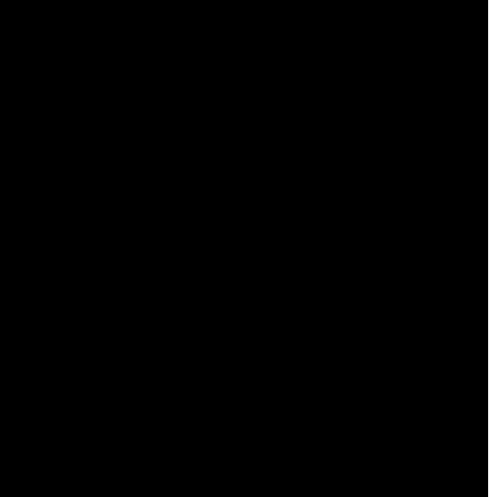
ente para experimentar.