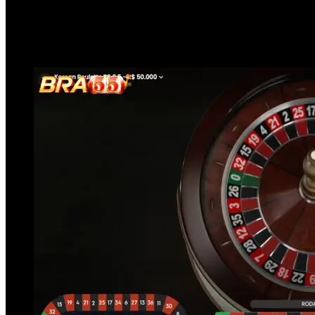
tática, psicologia e, claro, imprudência para vencer.
chato. É por isso que o pôquer se tornou o Jogue no ca
Roleta atraente da roda da fortuna em cassi