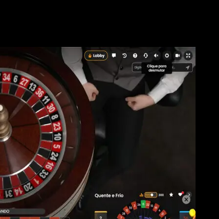
 Além disso, o pôquer tem muitas variações como Omaha, 
ssino para trocar dinheiro mais popular.
nos