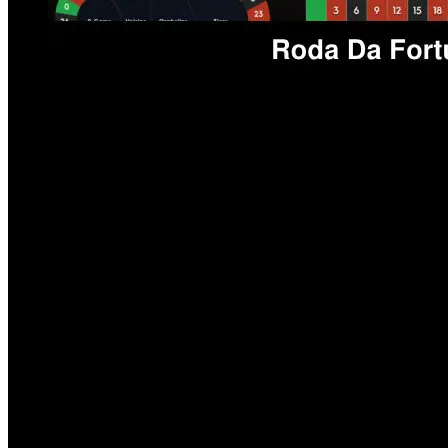
Roda da Fortuna na Roleta
Se você gosta de jogos com um forte elemento de sort
cassinos online e tradicionais. Você só precisa apos
parar em um número específico, quem apostar corret
A sorte do Sicbo (Sicbo) depende dos dados
Inspirado no jogo folclórico chinês, Sicbo utiliza 3 dado
pontos) e Abaixo (4 a 10 pontos). Além disso, o jogo
de números, trios idênticos, apostas de pontuação to
O jogo Slots Casino é simples, mas atraente
Ao falar sobre Jogue no cassino para trocar dinheir
rápida, as regras são simples mas extremamente dramáti
Sua tarefa é prever os resultados 4 vermelhos, 4 branc