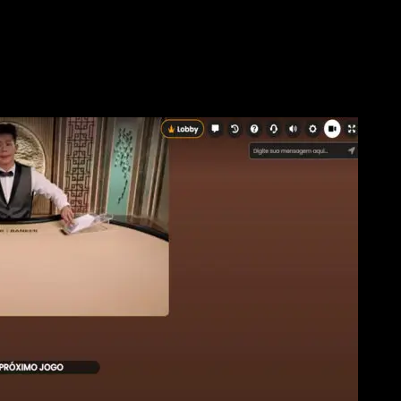
cassino são populares no mercado
o com troca de dinheiro, que você pode escolher livrem