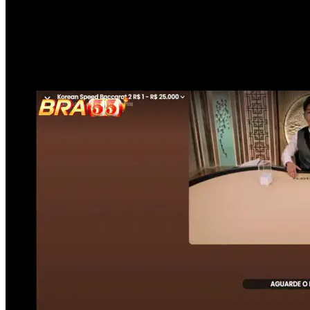
Os jogos de troca de dinheiro de 
Atualmente, existem muitos jogos atraentes de cassin
Confronto dramático de bacará