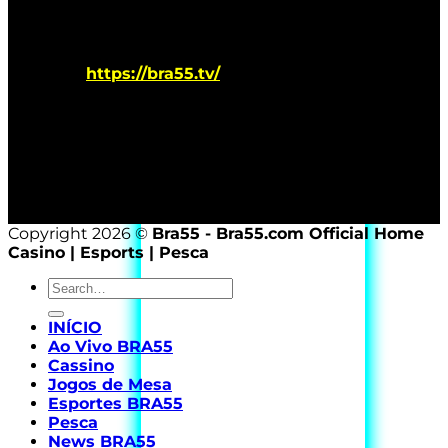
INFORMAÇÃO
Marca registrada:
Bra55
Móvel: +5522192054
Site:
https://bra55.tv/
Endereço: R. São Pedro, 217, São José do Rio Claro
- MT, 78435-000, Brazil
E-mail:
contact@bra55.tv
Hashtags: #bra55 #bra55tv #casadeapostasbra55
#paginainicialbra55 #bra55com
Copyright 2026 ©
Bra55 - Bra55.com Official Home
Casino | Esports | Pesca
INÍCIO
Ao Vivo BRA55
Cassino
Jogos de Mesa
Esportes BRA55
Pesca
News BRA55