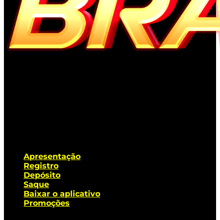
O portal de jogos
Bra55
oferece uma gama completa
de jogos atuais de cassino online, jogos de slots,
esportes eletrônicos e jogos de cartas modernos...
QUICK LINK
Apresentação
Registro
Depósito
Saque
Baixar o aplicativo
Promoções