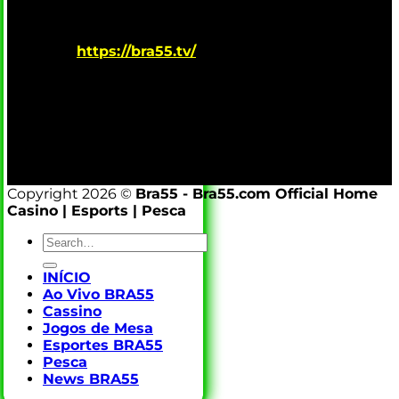
Marca registrada:
Bra55
Móvel: +5522192054
Site:
https://bra55.tv/
Endereço: R. São Pedro, 217, São José do Rio Claro
- MT, 78435-000, Brazil
E-mail:
contact@bra55.tv
Hashtags: #bra55 #bra55tv #casadeapostasbra55
#paginainicialbra55 #bra55com
Copyright 2026 ©
Bra55 - Bra55.com Official Home
Casino | Esports | Pesca
INÍCIO
Ao Vivo BRA55
Cassino
Jogos de Mesa
Esportes BRA55
Pesca
News BRA55