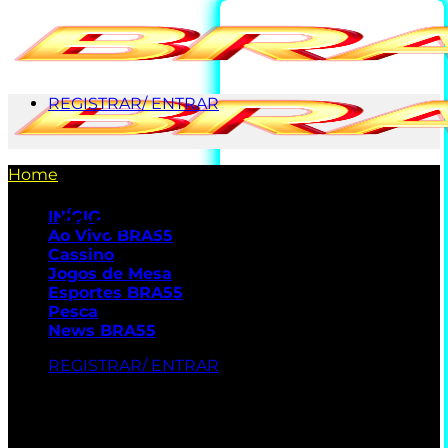
REGISTRAR/ ENTRAR
Home
-
lol e-sport
lol e-sport
INÍCIO
Ao Vivo BRA55
Cassino
Jogos de Mesa
Esportes BRA55
Pesca
News BRA55
REGISTRAR/ ENTRAR