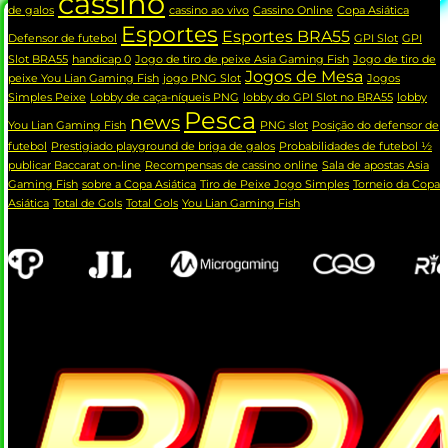
cassino
de galos
cassino ao vivo
Cassino Online
Copa Asiática
Esportes
Esportes BRA55
Defensor de futebol
GPI Slot
GPI
Slot BRA55
handicap 0
Jogo de tiro de peixe Asia Gaming Fish
Jogo de tiro de
Jogos de Mesa
peixe You Lian Gaming Fish
jogo PNG Slot
Jogos
Simples Peixe
Lobby de caça-níqueis PNG
lobby do GPI Slot no BRA55
lobby
Pesca
news
You Lian Gaming Fish
PNG slot
Posição do defensor de
futebol
Prestigiado playground de briga de galos
Probabilidades de futebol ½
publicar Baccarat on-line
Recompensas de cassino online
Sala de apostas Asia
Gaming Fish
sobre a Copa Asiática
Tiro de Peixe Jogo Simples
Torneio da Copa
Asiática
Total de Gols
Total Gols
You Lian Gaming Fish