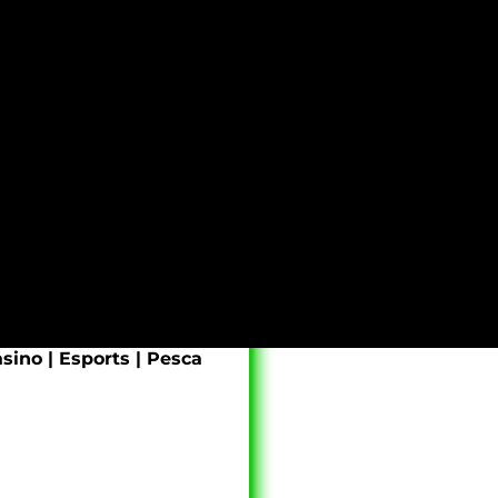
- MT, 78435-000, Brazil
#paginainicialbra55 #bra55com
sino | Esports | Pesca