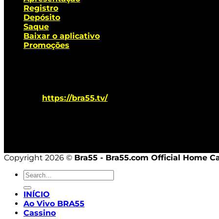
Registro
Depósito
Saque
Baixar o aplicativo
Promoções
INFORMAÇÃO
Marca registrada:
Bra55
Móvel: +5522192054
Site:
https://bra55.tv/
Endereço: R. São Pedro, 217, São José do Rio Claro 
E-mail:
contact@bra55.tv
Hashtags: #bra55 #bra55tv #casadeapostasbra55 
Copyright 2026 ©
Bra55 - Bra55.com Official Home Ca
INÍCIO
Ao Vivo BRA55
Cassino